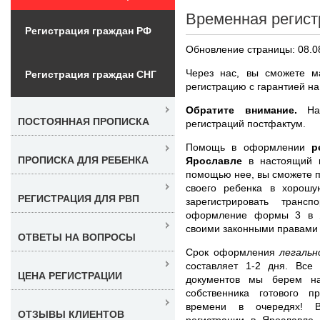
Временная регист
Регистрация граждан РФ
Обновление страницы: 08.0
Через нас, вы сможете м
Регистрация граждан СНГ
регистрацию с гарантией на 
Обратите внимание.
Наш
ПОСТОЯННАЯ ПРОПИСКА
регистраций постфактум.
Помощь в оформлении
р
ПРОПИСКА ДЛЯ РЕБЕНКА
Ярославле
в настоящий 
помощью нее, вы сможете п
своего ребенка в хорошу
РЕГИСТРАЦИЯ ДЛЯ РВП
зарегистрировать транс
оформление формы 3 в Я
своими законными правами
ОТВЕТЫ НА ВОПРОСЫ
Срок оформления
легаль
составляет 1-2 дня. Вс
ЦЕНА РЕГИСТРАЦИИ
документов мы берем на
собственника готового п
времени в очередях! В
ОТЗЫВЫ КЛИЕНТОВ
регистрации в Ярославле