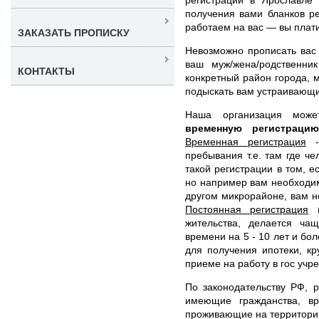
получения вами бланков р
работаем на вас — вы платит
ЗАКАЗАТЬ ПРОПИСКУ
Невозможно прописать вас 
ваш муж/жена/родственни
КОНТАКТЫ
конкретный район города, 
подыскать вам устраивающи
Наша организация мож
временную регистрац
Временная регистрация
- 
пребывания т.е. там где ч
такой регистрации в том, е
но например вам необходимо
другом микрорайоне, вам н
Постоянная регистрация
(
жительства, делается ча
времени на 5 - 10 лет и бо
для получения ипотеки, кр
приеме на работу в гос учр
По законодательству РФ, 
имеющие гражданства, в
проживающие на территории